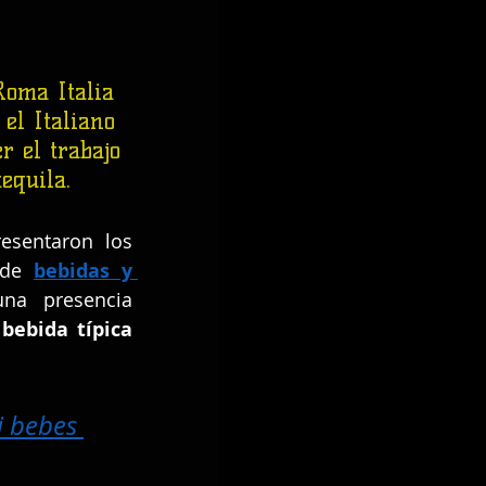
Roma Italia 
el Italiano 
r el trabajo 
equila.
 donde se presentaron los 
 de 
bebidas y 
una presencia 
 
bebida típica 
i bebes 