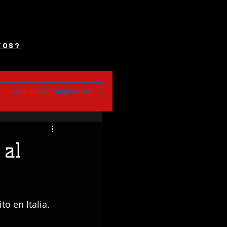
TOS?
Inicia sesión/ Regístrate
 al
o en Italia.