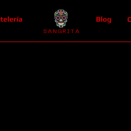
telería
Blog
S A N G R I T A
La Casa Diez