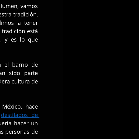
volumen, vamos 
tra tradición, 
dimos a tener 
tradición está 
, y es lo que 
 en el barrio de 
an sido parte 
era cultura de 
México, hace 
 
destilados de 
ería hacer un 
s personas de 