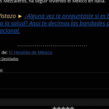
s Mezcaleros, ha seguir viviendo el México en Italia.
Vistazo ► 
¿Alguna vez te preguntaste si es 
a la salud? Aqui te decimos las bondades d
acional.
 de: 
El Heraldo de México
 Destilados
ón
Obtuvo 0 de 5 estrellas.
Aún no hay calific