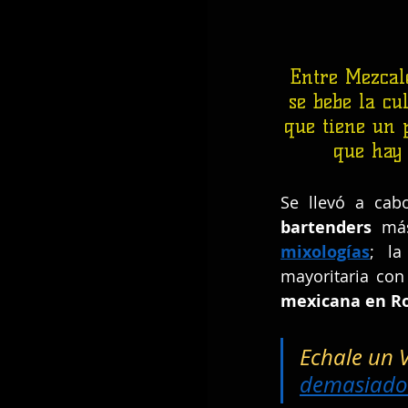
Entre Mezcale
se bebe la cu
que tiene un 
que hay 
Se llevó a cabo
bartenders 
má
mixologías
; la
mayoritaria con
mexicana en 
Echale un 
demasiado?