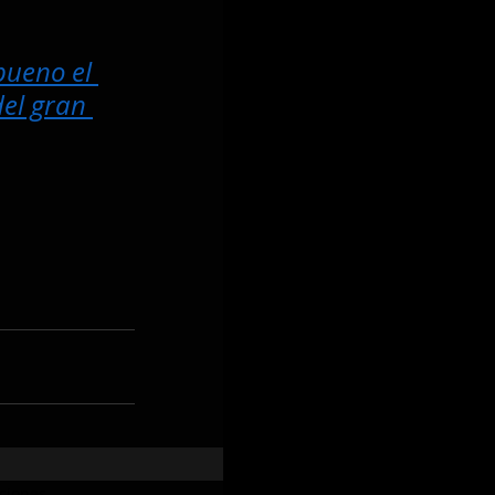
bueno el 
el gran 
aciones