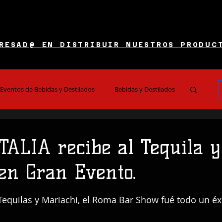
RESAD@ EN DISTRIBUIR NUESTROS PRODUC
Eventos de Bebidas y Destilados
Bebidas y Destilados
es y Restaurantes
Noticias e Información
ALIA recibe al Tequila y
en Gran Evento.
 5 estrellas.
Tequilas y Mariachi, el Roma Bar Show fué todo un éxit