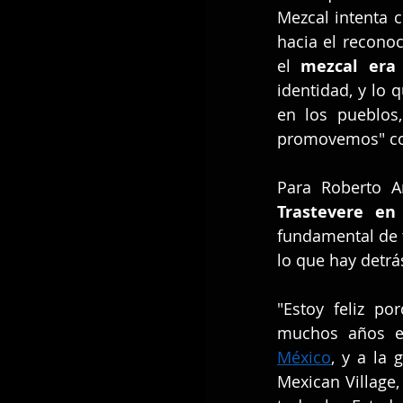
Mezcal intenta c
hacia el reconoc
el 
mezcal era 
identidad, y lo 
en los pueblos,
promovemos" co
Para Roberto Ar
Trastevere e
fundamental de t
lo que hay detrá
"Estoy feliz p
muchos años em
México
, y a la
Mexican Village