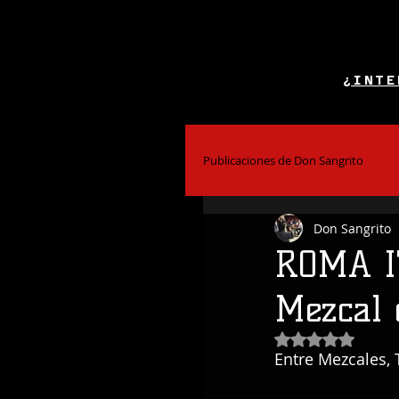
¿INTE
Publicaciones de Don Sangrito
Don Sangrito
El Alcohol y la Salud
Bar
ROMA IT
Mezcal 
Coctelería
Obtuvo NaN de
Entre Mezcales, 