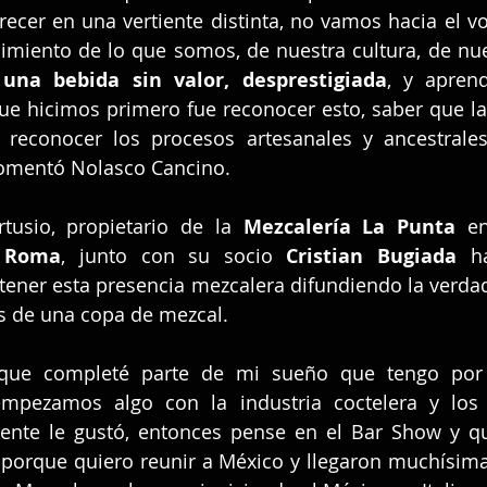
recer en una vertiente distinta, no vamos hacia el 
imiento de lo que somos, de nuestra cultura, de nues
una bebida sin valor, desprestigiada
, y apren
que hicimos primero fue reconocer esto, saber que la 
 reconocer los procesos artesanales y ancestrales
mentó Nolasco Cancino.
tusio, propietario de la 
Mezcalería La Punta
n Roma
, junto con su socio 
Cristian Bugiada 
h
ener esta presencia mezcalera difundiendo la verdad
s de una copa de mezcal.
orque completé parte de mi sueño que tengo por 
pezamos algo con la industria coctelera y los
 gente le gustó, entonces pense en el Bar Show y qu
, porque quiero reunir a México y llegaron muchísima