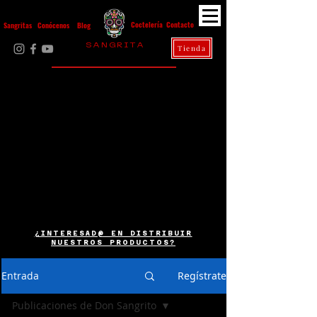
Contacto
Coctelería
Sangritas
Conócenos
Blog
S A N G R I T A
Tienda
La Casa Diez
¿INTERESAD@ EN DISTRIBUIR
NUESTROS PRODUCTOS?
Entrada
Regístrate
Publicaciones de Don Sangrito