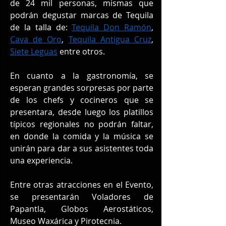
de 24 mil personas, mismas que 
podrán degustar marcas de Tequila 
de la talla de: 
Tequila Don Ramón
, 
Cava de Oro
, 
Tequila Antigua Cruz
, 
Siete Leguas
 entre otros.
En cuanto a la gastronomía, se 
esperan grandes sorpresas por parte 
de los chefs y cocineros que se 
presentara, desde luego los platillos 
típicos regionales no podrán faltar, 
en donde la comida y la música se 
unirán para dar a sus asistentes toda 
una experiencia.
Entre otras atracciones en el Evento, 
se presentarán Voladores de 
Papantla, Globos Aerostáticos, 
Museo Waxárica y Pirotecnia.