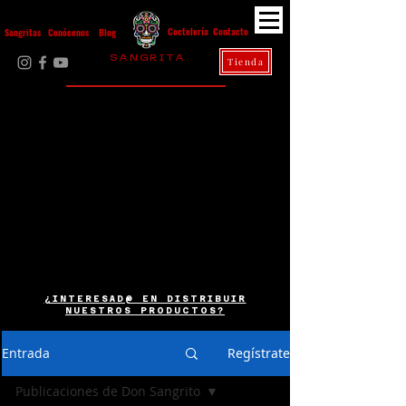
Contacto
Coctelería
Sangritas
Conócenos
Blog
S A N G R I T A
Tienda
La Casa Diez
¿INTERESAD@ EN DISTRIBUIR
NUESTROS PRODUCTOS?
Entrada
Regístrate
Publicaciones de Don Sangrito