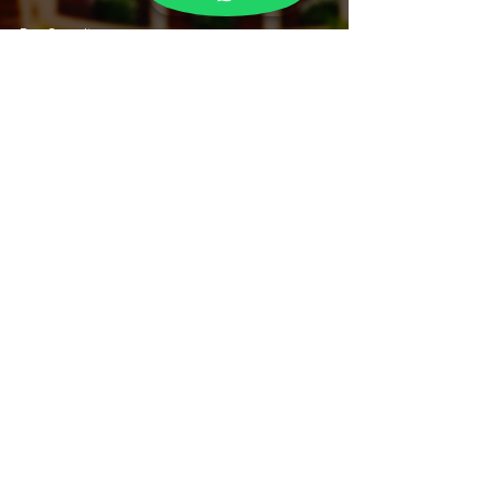
Don Sangrito
16 sept 2025
Cerveza Indio Agave, la
unión de dos Almas que
unen a México.
Don Sangrito
10 sept 2025