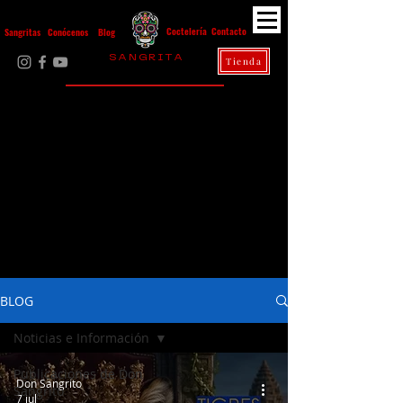
Contacto
Coctelería
Sangritas
Conócenos
Blog
S A N G R I T A
Tienda
La Casa Diez
BLOG
Noticias e Información
Publicaciones de Don
Don Sangrito
Sangrito
7 jul