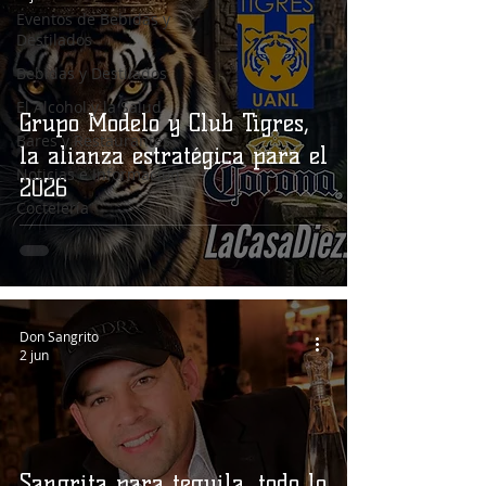
Eventos de Bebidas y
Destilados
Bebidas y Destilados
El Alcohol y la Salud
Grupo Modelo y Club Tigres,
Bares y Restaurantes
la alianza estratégica para el
Noticias e Información
2026
Coctelería
Don Sangrito
2 jun
Sangrita para tequila, todo lo