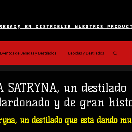
RESAD@ EN DISTRIBUIR NUESTROS PRODUC
Eventos de Bebidas y Destilados
Bebidas y Destilados
es y Restaurantes
Noticias e Información
 SATRYNA, un destilado
lardonado y de gran hist
 5 estrellas.
ryna, un destilado que está dando mu