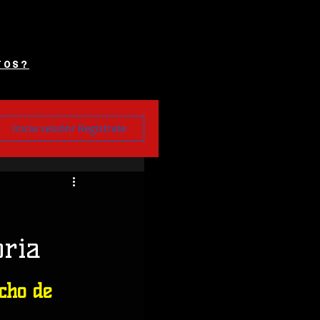
TOS?
Inicia sesión/ Regístrate
oria
cho de 