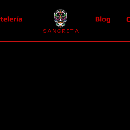
telería
Blog
S A N G R I T A
La Casa Diez