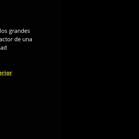
los grandes 
 actor de una 
dad 
erior