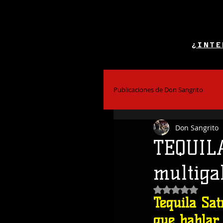
¿INTE
Publicaciones de Don Sangrito
Don Sangrito
El Alcohol y la Salud
Bar
TEQUILA
multiga
Coctelería
Obtuvo NaN de
Tequila Sat
que hablar.