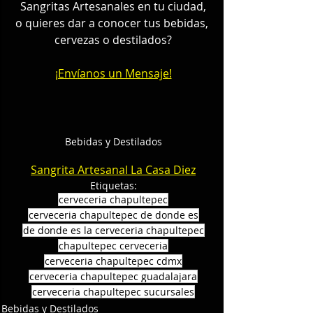
Sangritas Artesanales en tu ciudad,
o quieres dar a conocer tus bebidas, 
cervezas o destilados?
¡Envíanos un Mensaje!
Bebidas y Destilados
Sangrita Artesanal La Casa Diez
Etiquetas:
cerveceria chapultepec
cerveceria chapultepec de donde es
de donde es la cerveceria chapultepec
chapultepec cerveceria
cerveceria chapultepec cdmx
cerveceria chapultepec guadalajara
cerveceria chapultepec sucursales
Bebidas y Destilados