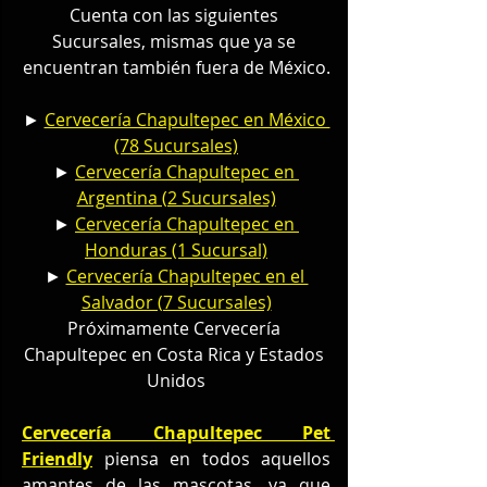
Cuenta con las siguientes 
Sucursales, mismas que ya se 
encuentran también fuera de México.
► 
Cervecería Chapultepec en México 
(78 Sucursales)
► 
Cervecería Chapultepec en 
Argentina (2 Sucursales)
► 
Cervecería Chapultepec en 
Honduras (1 Sucursal)
► 
Cervecería Chapultepec en el 
Salvador (7 Sucursales)
Próximamente Cervecería 
Chapultepec en Costa Rica y Estados 
Unidos
Cervecería Chapultepec Pet 
Friendly
 piensa en todos aquellos 
amantes de las mascotas, ya que 