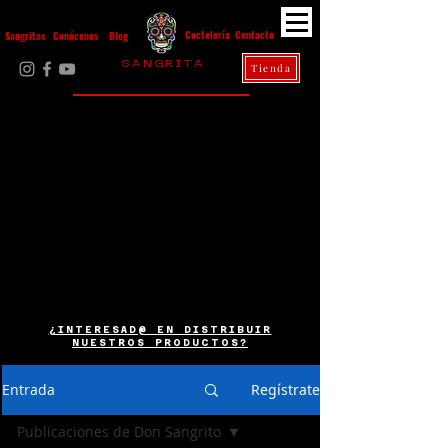
Contacto
Coctelería
Sangritas
Conócenos
Blog
S A N G R I T A
Tienda
La Casa Diez
¿INTERESAD@ EN DISTRIBUIR
NUESTROS PRODUCTOS?
Entrada
Regístrate
Publicaciones de Don Sangrito