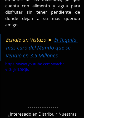
cuenta con alimento y agua para 
disfrutar sin tener pendiente de 
donde dejan a su mas querido 
amigo.  
Echale un Vistazo ► 
El Tequila 
más caro del Mundo que se 
vendió en 3.5 Millones
https://www.youtube.com/watch?
v=3nJsfL5tQls
¿Interesado en Distribuir Nuestras 