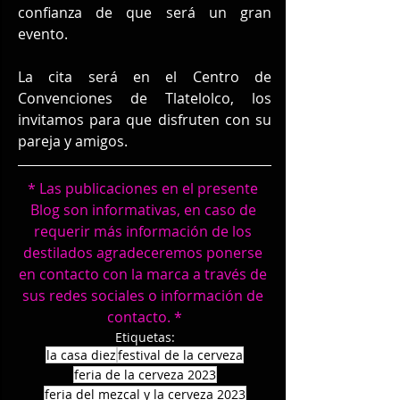
confianza de que será un gran 
evento.
La cita será en el Centro de 
Convenciones de Tlatelolco, los 
invitamos para que disfruten con su 
pareja y amigos.
* Las publicaciones en el presente 
Blog son informativas, en caso de 
requerir más información de los 
destilados agradeceremos ponerse 
en contacto con la marca a través de 
sus redes sociales o información de 
contacto. *
Etiquetas:
la casa diez
festival de la cerveza
feria de la cerveza 2023
feria del mezcal y la cerveza 2023