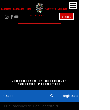
Contacto
Coctelería
Sangritas
Conócenos
Blog
S A N G R I T A
Tienda
La Casa Diez
¿INTERESAD@ EN DISTRIBUIR
NUESTROS PRODUCTOS?
Entrada
Regístrate
Publicaciones de Don Sangrito