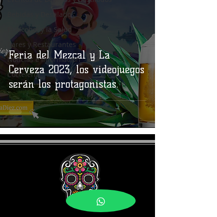
Bebidas y Destilados
El Alcohol y la Salud
Bares y Restaurantes
Feria del Mezcal y La
Noticias e Información
Cerveza 2023, los videojuegos
Coctelería
serán los protagonistas.