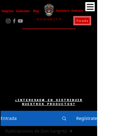
Contacto
Coctelería
Sangritas
Conócenos
Blog
S A N G R I T A
Tienda
La Casa Diez
¿INTERESAD@ EN DISTRIBUIR
NUESTROS PRODUCTOS?
Entrada
Regístrate
Publicaciones de Don Sangrito