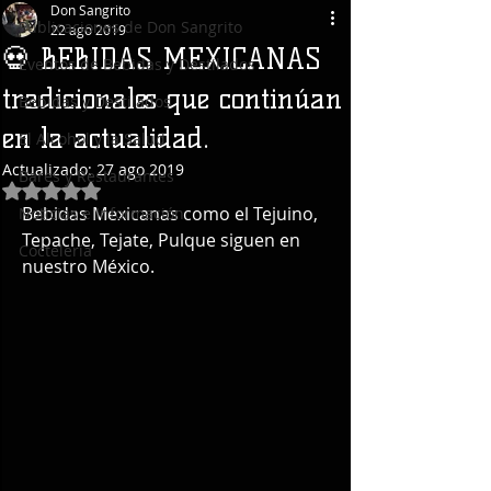
Don Sangrito
Publicaciones de Don Sangrito
22 ago 2019
💀 BEBIDAS MEXICANAS
Eventos de Bebidas y Destilados
tradicionales que continúan
Bebidas y Destilados
en la actualidad.
El Alcohol y la Salud
Actualizado:
27 ago 2019
Bares y Restaurantes
Obtuvo NaN de 5 estrellas.
Bebidas Mexicanas como el Tejuino, 
Noticias e Información
Tepache, Tejate, Pulque siguen en 
Coctelería
nuestro México.