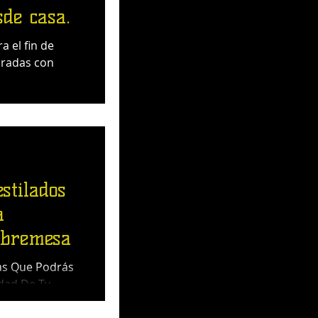
sde casa.
a el fin de
aradas con
stilados
a
obremesa
as Que Podrás
dad De Tu