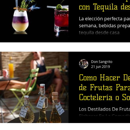
con Tequila de
La elección perfecta par
semana, bebidas prep
tequila desde casa
Don Sangrito
21 jun 2019
Como Hacer De
de Frutas Par
Coctelería o S
Los Destilados De Frut
Elaborar En La Comodi
Hogar