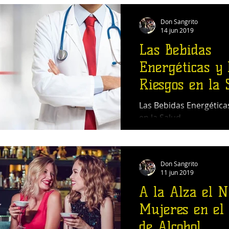
Don Sangrito
14 jun 2019
Las Bebidas
Energéticas y 
Riesgos en la 
Las Bebidas Energéticas
en la Salud
Don Sangrito
11 jun 2019
A la Alza el 
Mujeres en el
de Alcohol