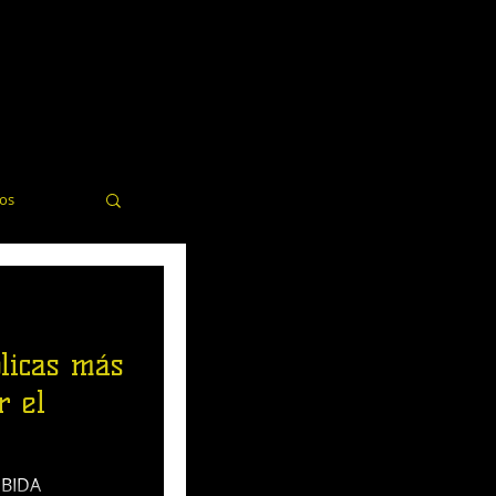
dos
elería
licas más
r el
EBIDA