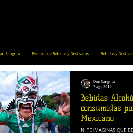
on Sangrito
Eventos de Bebidas y Destilados
Bebidas y Destila
la Salud
Bares y Restaurantes
Noticias e Información
Coct
Don Sangrito
7 ago 2019
Bebidas Alcohó
consumidas po
Mexicano.
NI TE IMAGINAS QUE B