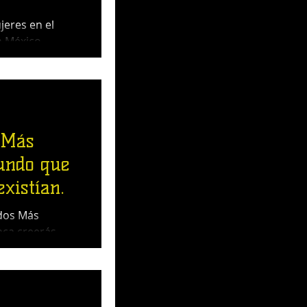
eres en el
n México
 Más
undo que
existían.
ados Más
nca creerás