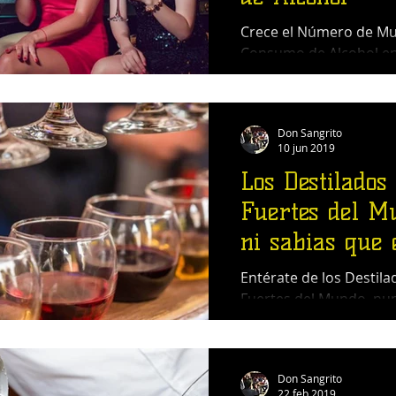
Crece el Número de Muj
Consumo de Alcohol e
Don Sangrito
10 jun 2019
Los Destilados
Fuertes del M
ni sabias que 
Entérate de los Destil
Fuertes del Mundo, nu
que existían.
Don Sangrito
22 feb 2019