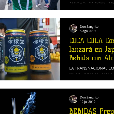
ALCOHOLICA CONSUME 
La investigación estuv
estas cuatro bebidas, el
Cerveza,...
Don Sangrito
5 ago 2019
COCA COLA Co
lanzará en Ja
Bebida con Alc
LA TRANSNACIONAL CO
INCURSIONARA EN EL
BEBIDAS CON ALCOHOL
Don Sangrito
12 jul 2019
BEBIDAS Prep