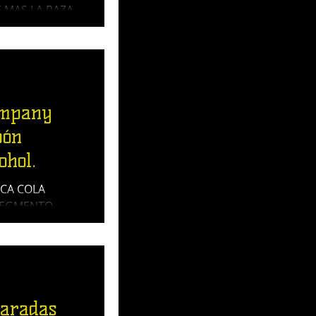
MAS LA RAZA.
o basada en
 Tequila, La
mpany
pón
ohol.
CA COLA
 SEGMENTO
.
aradas