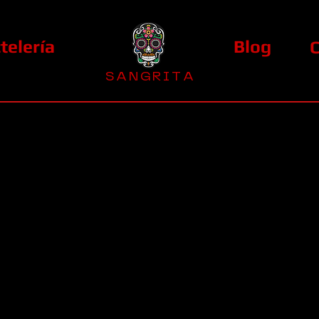
telería
Blog
S A N G R I T A
La Casa Diez