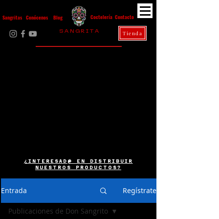
Contacto
Coctelería
Sangritas
Conócenos
Blog
S A N G R I T A
Tienda
La Casa Diez
¿INTERESAD@ EN DISTRIBUIR
NUESTROS PRODUCTOS?
Entrada
Regístrate
Publicaciones de Don Sangrito