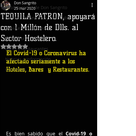
Don Sangrito
Publicaciones de Don Sangrito
25 mar 2020
TEQUILA PATRON, apoyará
Eventos de Bebidas y Destilados
con 1 Millón de Dlls. al
Bebidas y Destilados
Sector Hostelero.
El Alcohol y la Salud
Obtuvo NaN de 5 estrellas.
Bares y Restaurantes
El Covid-19 o Coronavirus ha 
Noticias e Información
afectado seriamente a los 
Hoteles, Bares  y Restaurantes.
Coctelería
Es bien sabido que el 
Covid-19 o 