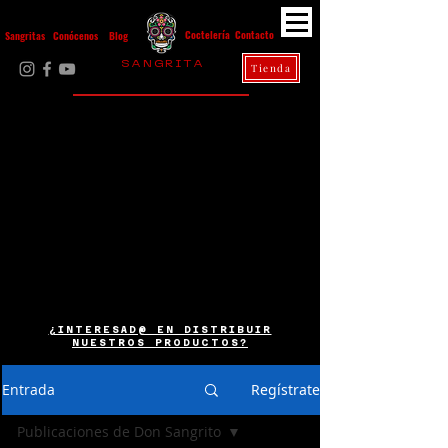
Contacto
Coctelería
Sangritas
Conócenos
Blog
S A N G R I T A
Tienda
La Casa Diez
¿INTERESAD@ EN DISTRIBUIR
NUESTROS PRODUCTOS?
Entrada
Regístrate
Publicaciones de Don Sangrito