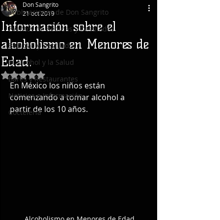
Don Sangrito
Publicaciones de Don Sangrito
21 oct 2019
Información sobre el
Eventos de Bebidas y Destilados
alcoholismo en Menores de
Bebidas y Destilados
Edad.
El Alcohol y la Salud
Obtuvo NaN de 5 estrellas.
Bares y Restaurantes
En México los niños están 
Noticias e Información
comenzando a tomar alcohol a 
partir de los 10 años.
Coctelería
Alcoholismo en Menores de Edad