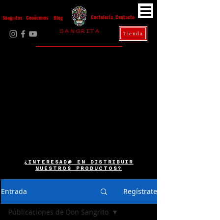
Contacto
Coctelería
Sangritas
Conócenos
Blog
S A N G R I T A
Tienda
La Casa Diez
¿INTERESAD@ EN DISTRIBUIR
NUESTROS PRODUCTOS?
Entrada
Regístrate
Publicaciones de Don Sangrito