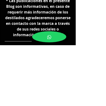
* Las publicaciones en el presente 
Blog son informativas, en caso de 
requerir más información de los 
destilados agradeceremos ponerse 
en contacto con la marca a través 
de sus redes sociales o 
información de contacto. *
TE PUEDE INTERESAR
Maridajes con Chocolate, un placer 
difícil de perderse
Conoce los destilados más fuertes 
del mundo que no sabías que 
existian
El mercado japonés, un trampolín 
para destilados mexicanos
¿Interesado en Distribuir Nuestras 