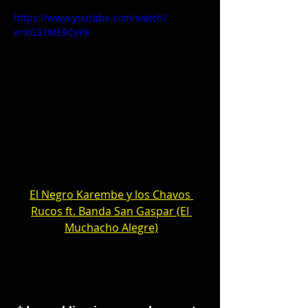
https://www.youtube.com/watch?
v=XG31ME9CyY8
El Negro Karembe y los Chavos 
Rucos ft. Banda San Gaspar (El 
Muchacho Alegre)