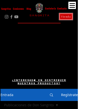
Contacto
Coctelería
Sangritas
Conócenos
Blog
S A N G R I T A
Tienda
La Casa Diez
¿INTERESAD@ EN DISTRIBUIR
NUESTROS PRODUCTOS?
Entrada
Regístrate
Publicaciones de Don Sangrito