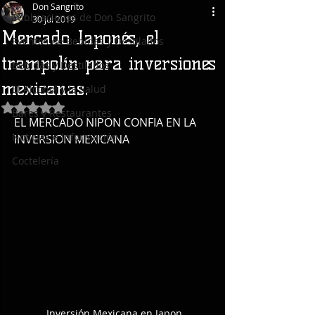
Don Sangrito
Publicaciones de Don Sangrito
30 jul 2019
Mercado Japonés, el
Eventos de Bebidas y Destilados
trampolín para inversiones
Bebidas y Destilados
mexicanas.
El Alcohol y la Salud
Obtuvo NaN de 5 estrellas.
Bares y Restaurantes
EL MERCADO NIPON CONFIA EN LA 
Noticias e Información
INVERSION MEXICANA
Coctelería
Inversión Mexicana en Japon