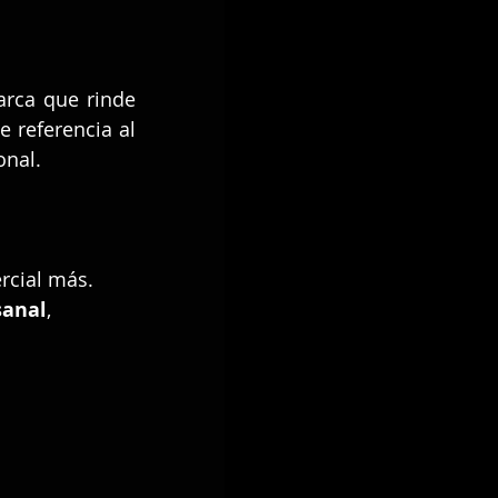
rca que rinde 
homenaje a la riqueza cultural y espiritual de México. El nombre hace referencia al 
onal.
rcial más. 
sanal
, 