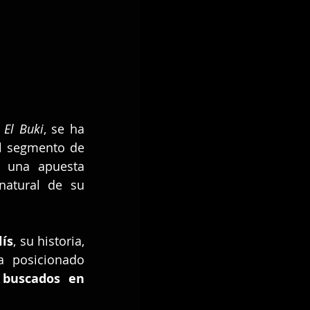
 
El Buki
, se ha 
convertido en uno de los lanzamientos más comentados dentro del segmento de 
 una apuesta 
natural de su 
lís
, su historia, 
a posicionado 
 buscados en 