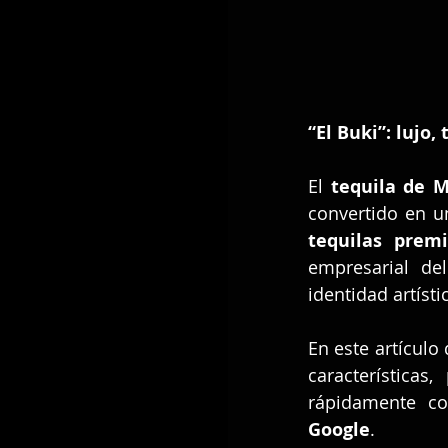
“El Buki”: lujo
El 
tequila de M
tequilas prem
empresarial de
identidad artísti
En este artículo
característica
rápidamente c
Google
.