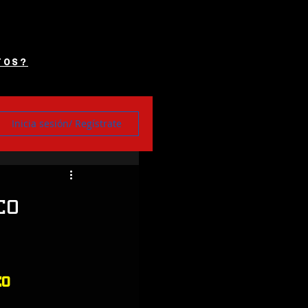
TOS?
Inicia sesión/ Regístrate
co
o 