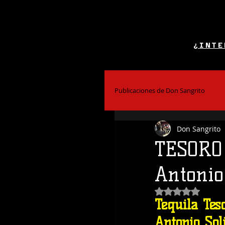
¿INTE
Publicaciones de Don Sangrito
Don Sangrito
El Alcohol y la Salud
Bar
TESORO 
Antonio 
Coctelería
Obtuvo NaN de
Tequila Tes
Antonio Sol