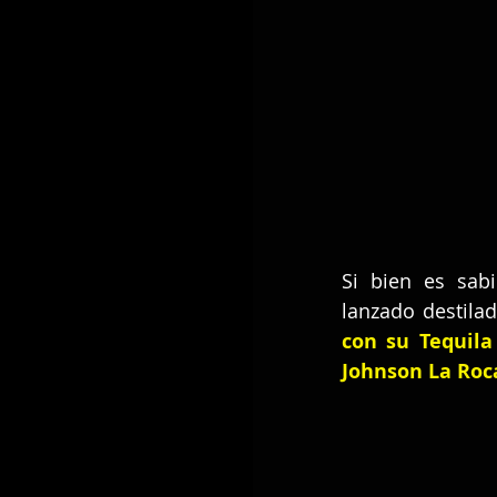
Si bien es sab
lanzado destila
con su Tequil
Johnson La Roc