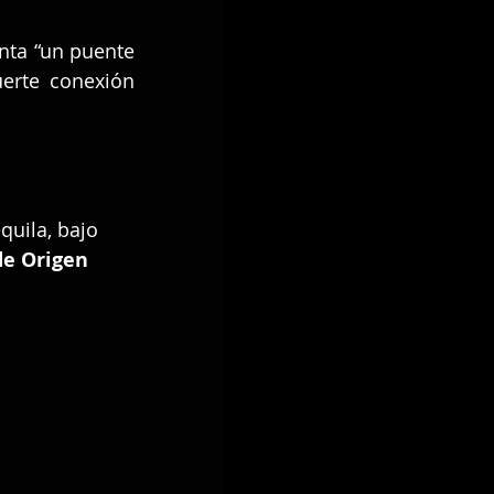
nta “un puente 
uerte conexión 
equila, bajo 
e Origen 