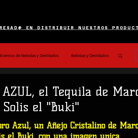
RESAD@ EN DISTRIBUIR NUESTROS PRODUC
Eventos de Bebidas y Destilados
Bebidas y Destilados
es y Restaurantes
Noticias e Información
AZUL, el Tequila de Mar
Solis el "Buki"
 5 estrellas.
oro Azul, un Añejo Cristalino de Marc
is el Buki, con una imagen única.