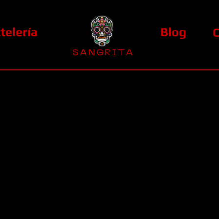
telería
Blog
S A N G R I T A
La Casa Diez