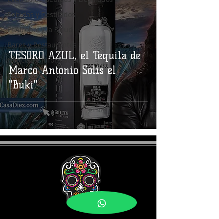
Bebidas y Destilados
El Alcohol y la Salud
Bares y Restaurantes
TESORO AZUL, el Tequila de
Noticias e Información
Marco Antonio Solis el
Coctelería
"Buki"