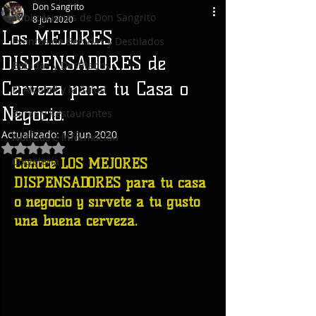
Don Sangrito
Publicaciones de Don Sangrito
8 jun 2020
Los MEJORES
Eventos de Bebidas y Destilados
DISPENSADORES de
Bebidas y Destilados
Cerveza para tu Casa o
El Alcohol y la Salud
Negocio.
Bares y Restaurantes
Actualizado:
13 jun 2020
Noticias e Información
Obtuvo NaN de 5 estrellas.
Coctelería
Conoce LOS MEJORES 
DISPENSADORES para tu casa 
o negocio y sírvete a tu gusto 
una buena cerveza.