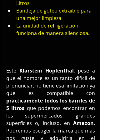
Litros
Bandeja de goteo extraíble para 
una mejor limpieza
La unidad de refrigeración 
funciona de manera silenciosa.
Este 
Klarstein Hopfenthal
, pese a 
que el nombre es un tanto dificil de 
pronunciar, no tiene esa limitación ya 
que es compatible con 
prácticamente todos los barriles de 
5 litros
 que podemos encontrar en 
los supermercados, grandes 
superficies o, incluso, en 
Amazon
. 
Podremos escoger la marca que más 
nos guste y adquirirla en el 