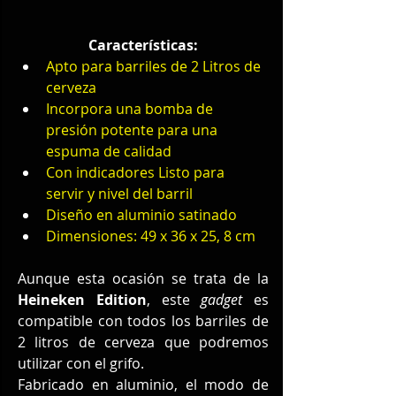
Características:
Apto para barriles de 2 Litros de 
cerveza
Incorpora una bomba de 
presión potente para una 
espuma de calidad
Con indicadores Listo para 
servir y nivel del barril
Diseño en aluminio satinado
Dimensiones: 49 x 36 x 25, 8 cm
Aunque esta ocasión se trata de la 
Heineken Edition
, este 
gadget
 es 
compatible con todos los barriles de 
2 litros de cerveza que podremos 
utilizar con el grifo.
Fabricado en aluminio, el modo de 