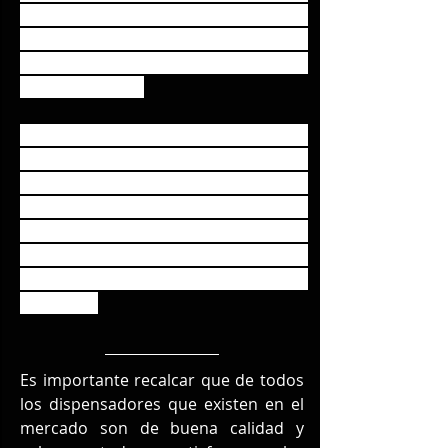
barril. El indicador de estado óptimo 
muestra durante cuánto tiempo 
la 
cerveza
 se mantendrá aún en 
perfecto estado.
Todas las partes que entran en 
contacto con la cerveza se renuevan 
con cada nuevo barril, lo cual 
garantiza una utilización higiénica y 
cerveza de alta calidad. El 
dispensador de cerveza de Philips 
solo requiere limpieza de la 
superficie.
Es importante recalcar que de todos 
los dispensadores que existen en el 
mercado son de buena calidad y 