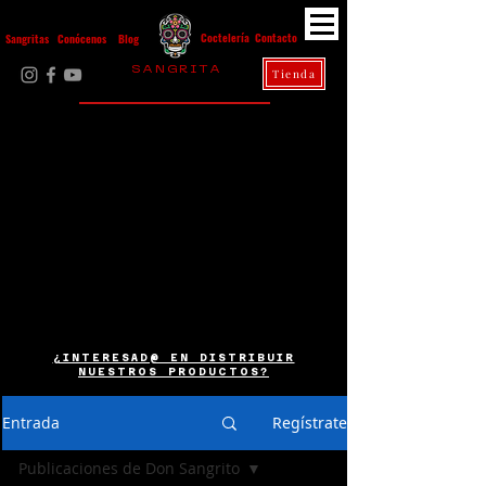
Contacto
Coctelería
Sangritas
Conócenos
Blog
S A N G R I T A
Tienda
La Casa Diez
¿INTERESAD@ EN DISTRIBUIR
NUESTROS PRODUCTOS?
Entrada
Regístrate
Publicaciones de Don Sangrito