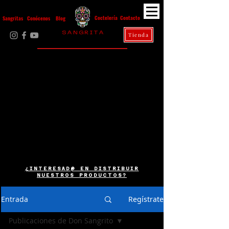
Contacto
Coctelería
Sangritas
Conócenos
Blog
S A N G R I T A
Tienda
La Casa Diez
¿INTERESAD@ EN DISTRIBUIR
NUESTROS PRODUCTOS?
Entrada
Regístrate
Publicaciones de Don Sangrito