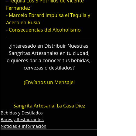
- Tequila Los 3 Potrillos de Vicente 
Fernandez
- Marcelo Ebrard impulsa el Tequila y 
Acero en Rusia
- Consecuencias del Alcoholismo
¿Interesado en Distribuir Nuestras 
Sangritas Artesanales en tu ciudad,
o quieres dar a conocer tus bebidas, 
cervezas o destilados?
¡Envíanos un Mensaje!
Sangrita Artesanal La Casa Diez
Bebidas y Destilados
Bares y Restaurantes
Noticias e Información