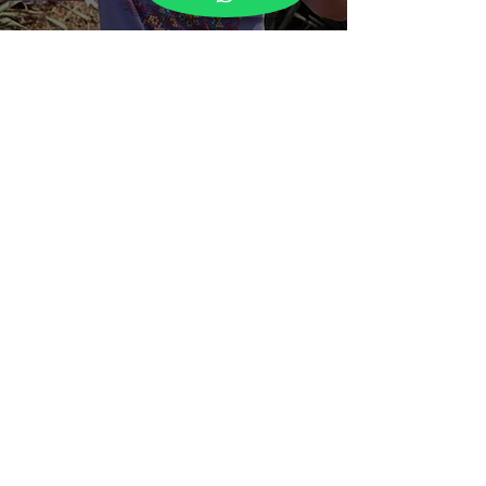
Síguenos en
Contacto
Conoce Más
Correo:
DEGUSTACION Y VENTA
hola@lacasadiez.com
COCTELERIA
Contacto:
Tel /
(844) 225 8510
BLOG
TIENDA EN LÍNEA