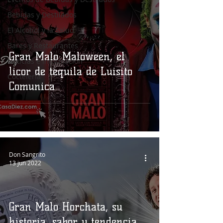
Bebidas y Destilados
El Alcohol y la Salud
Bares y Restaurantes
Gran Malo Maloween, el
Noticias e Información
licor de tequila de Luisito
Coctelería
Comunica
Don Sangrito
13 jun 2022
Gran Malo Horchata, su
historia, sabor y tendencia