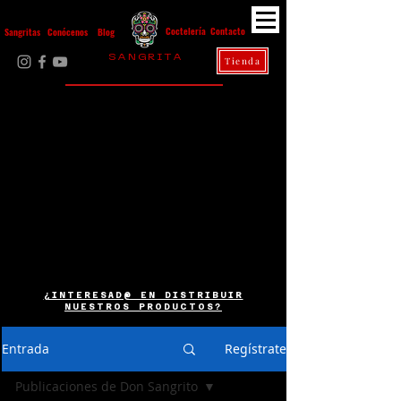
Contacto
Coctelería
Sangritas
Conócenos
Blog
S A N G R I T A
Tienda
La Casa Diez
¿INTERESAD@ EN DISTRIBUIR
NUESTROS PRODUCTOS?
Entrada
Regístrate
Publicaciones de Don Sangrito