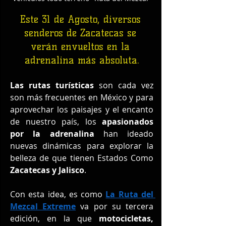
Este 31 de Agosto, diversos 
senderos de Zacatecas se 
verán envueltos en la 
adrenalina más absoluta.
Las rutas turísticas 
son cada vez 
son más frecuentes en México y para 
aprovechar los paisajes y el encanto 
de nuestro país, los 
apasionados 
por la adrenalina
 han ideado 
nuevas dinámicas para explorar la 
belleza de que tienen Estados Como 
Zacatecas y Jalisco
.
Con esta idea, es como 
La Ruta del 
Mezcal Extreme
 va por su tercera 
edición, en la que 
motocicletas, 