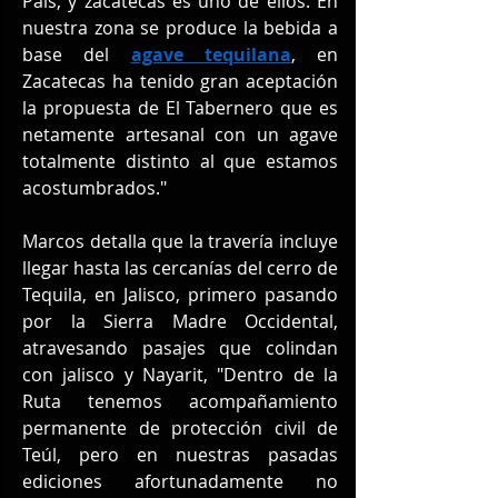
País, y zacatecas es uno de ellos. En 
nuestra zona se produce la bebida a 
base del 
agave tequilana
, en 
Zacatecas ha tenido gran aceptación 
la propuesta de El Tabernero que es 
netamente artesanal con un agave 
totalmente distinto al que estamos 
acostumbrados."
Marcos detalla que la travería incluye 
llegar hasta las cercanías del cerro de 
Tequila, en Jalisco, primero pasando 
por la Sierra Madre Occidental, 
atravesando pasajes que colindan 
con jalisco y Nayarit, "Dentro de la 
Ruta tenemos acompañamiento 
permanente de protección civil de 
Teúl, pero en nuestras pasadas 
ediciones afortunadamente no 