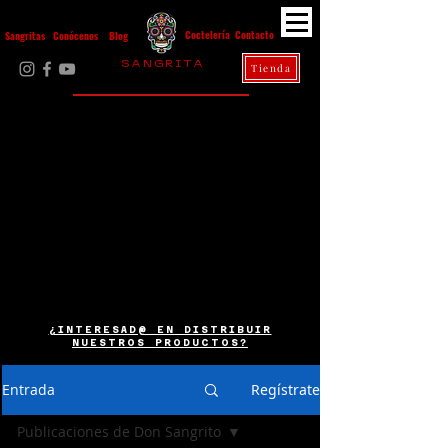
Contacto
Coctelería
Sangritas
Conócenos
Blog
S A N G R I T A
Tienda
La Casa Diez
¿INTERESAD@ EN DISTRIBUIR
NUESTROS PRODUCTOS?
Entrada
Regístrate
Publicaciones de Don Sangrito