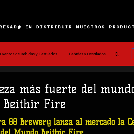
RESAD@ EN DISTRIBUIR NUESTROS PRODUC
Eventos de Bebidas y Destilados
Bebidas y Destilados
es y Restaurantes
Noticias e Información
eza más fuerte del mund
 Beithir Fire
 5 estrellas.
ra 88 Brewery lanza al mercado la C
del Mundo Beithir Fire