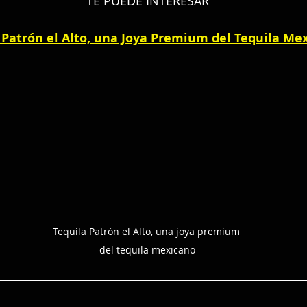
TE PUEDE INTERESAR
 Patrón el Alto, una Joya Premium del Tequila Me
Tequila Patrón el Alto, una joya premium 
del tequila mexicano