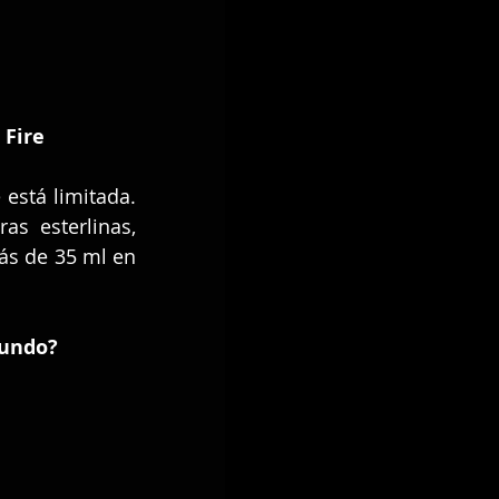
 Fire
está limitada. 
s esterlinas, 
s de 35 ml en 
mundo?