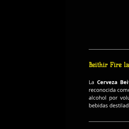
Beithir Fire l
La 
Cerveza Bei
reconocida como
alcohol por vol
bebidas destilad