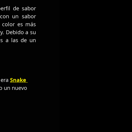
rfil de sabor 
con un sabor 
 color es más 
y. Debido a su 
s a las de un 
 era 
Snake 
do un nuevo 