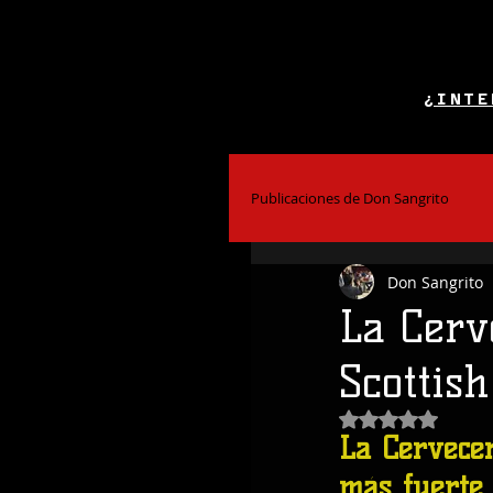
¿INTE
Publicaciones de Don Sangrito
Don Sangrito
El Alcohol y la Salud
Bar
La Cerv
Scottish
Coctelería
Obtuvo NaN de
La Cervece
más fuerte 