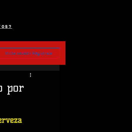
TOS?
Inicia sesión/ Regístrate
o por
erveza 