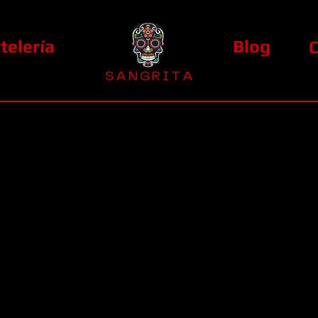
telería
Blog
S A N G R I T A
La Casa Diez