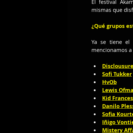
El festival Ak
mismas que disf
¿Qué grupos es
Ya se tiene el
mencionamos a 
Disclousur
Sofi Tukker
HvOb
Lewis Ofm
Kid Frances
Danilo Ple
Sofia Kourt
Iñigo Vonti
Mistery Aff