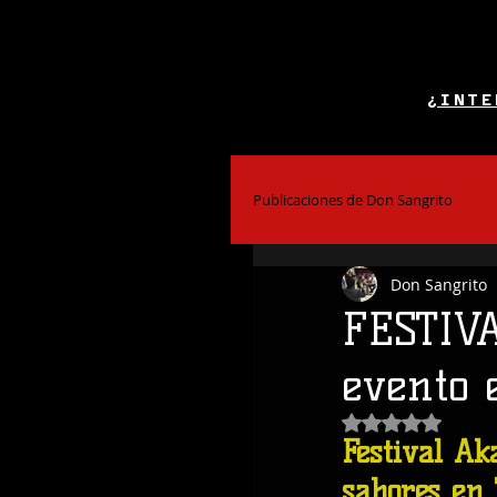
¿INTE
Publicaciones de Don Sangrito
Don Sangrito
El Alcohol y la Salud
Bar
FESTIV
evento e
Coctelería
Obtuvo NaN de
Festival Ak
sabores en 