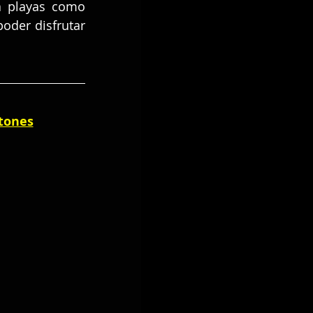
a playas como 
der disfrutar 
tones