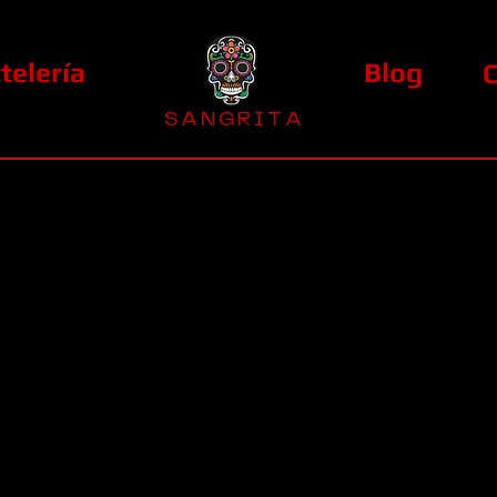
telería
Blog
S A N G R I T A
La Casa Diez