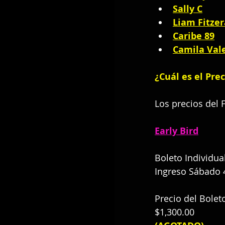
Sally C
Liam Fitzer
Caribe 89
Camila Val
¿Cuál es el Pre
Los precios del 
Early Bird
Boleto Individual
Ingreso Sábado 
Precio del Boleto
$1,300.00