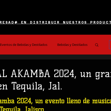
RESAD@ EN DISTRIBUIR NUESTROS PRODUC
Eventos de Bebidas y Destilados
Bebidas y Destilados
es y Restaurantes
Noticias e Información
AL AKAMBA 2024, un gra
n Tequila, Jal.
 5 estrellas.
amba 2024, un evento lleno de música
Tequila, Jalisco