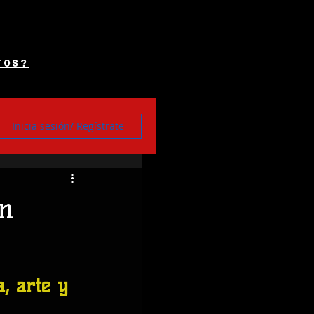
TOS?
Inicia sesión/ Regístrate
n
, arte y 