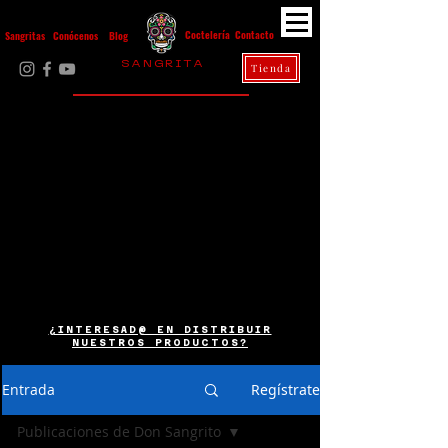
Contacto
Coctelería
Sangritas
Conócenos
Blog
S A N G R I T A
Tienda
La Casa Diez
¿INTERESAD@ EN DISTRIBUIR
NUESTROS PRODUCTOS?
Entrada
Regístrate
Publicaciones de Don Sangrito