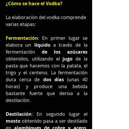
¿Cómo se hace el Vodka?
La elaboración del vodka comprende 
varias etapas: 
Fermentación
:
 En primer lugar se 
elabora un 
líquido
 a través de la 
fermentación 
de los azúcares
obtenidos, utilizando el 
jugo
 de la 
pasta que hacemos con la patata, el 
trigo y el centeno. La fermentación 
dura cerca de 
dos días
 (unas 40 
horas) y produce una bebida 
bastante fuerte que deriva a la 
destilación.
Destilación
: En segundo lugar el 
mosto
 obtenido pasa a ser destilado 
en 
alambiques de cobre y acero,