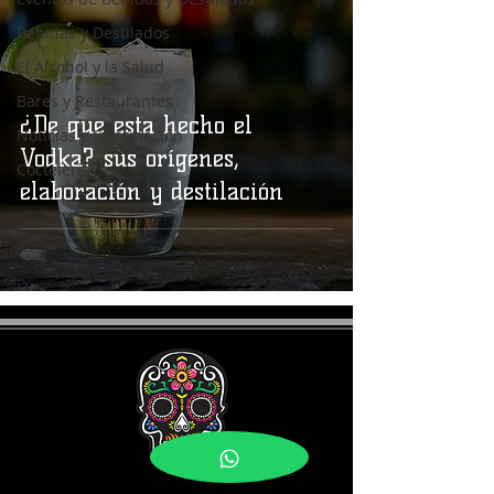
Bebidas y Destilados
El Alcohol y la Salud
Bares y Restaurantes
¿De que esta hecho el
Noticias e Información
Vodka? sus orígenes,
Coctelería
elaboración y destilación