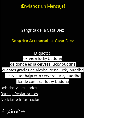
¡Envíanos un Mensaje!
Sangrita de la Casa Diez
Sangrita Artesanal La Casa Diez
Etiquetas:
cerveza lucky buddha
de donde es la cerveza lucky buddha
cuantos grados de alcohol tiene lucky buddha
lucky buddha
precio cerveza lucky buddha
donde comprar lucky buddha
Bebidas y Destilados
Bares y Restaurantes
Noticias e Información