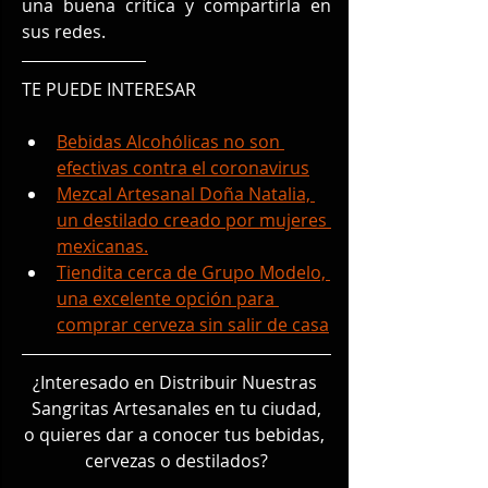
una buena crítica y compartirla en 
sus redes.
TE PUEDE INTERESAR
Bebidas Alcohólicas no son 
efectivas contra el coronavirus
Mezcal Artesanal Doña Natalia, 
un destilado creado por mujeres 
mexicanas.
Tiendita cerca de Grupo Modelo, 
una excelente opción para 
comprar cerveza sin salir de casa
¿Interesado en Distribuir Nuestras 
Sangritas Artesanales en tu ciudad,
o quieres dar a conocer tus bebidas, 
cervezas o destilados?