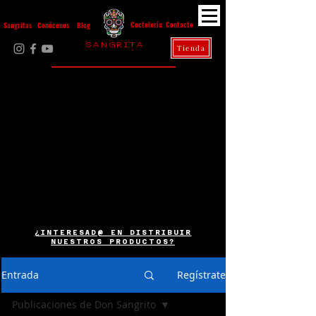
Contacto
Coctelería
Sangritas
Conócenos
Blog
S A N G R I T A
Tienda
La Casa Diez
¿INTERESAD@ EN DISTRIBUIR
NUESTROS PRODUCTOS?
Entrada
Regístrate
Publicaciones de Don Sangrito