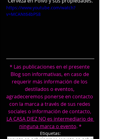
Cerveza en Polvo y sus propiedades.
https://www.youtube.com/watch?
v=MCANt64bPS8
* Las publicaciones en el presente 
Blog son informativas, en caso de 
requerir más información de los 
destilados o eventos, 
agradeceremos ponerse en contacto 
con la marca a través de sus redes 
sociales o información de contacto, 
LA CASA DIEZ NO es intermediario de 
ninguna marca o evento
. *
Etiquetas: