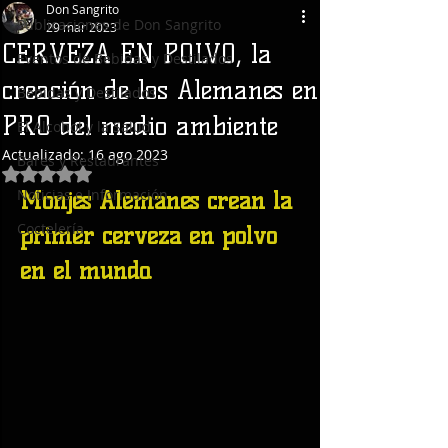
Don Sangrito
Publicaciones de Don Sangrito
29 mar 2023
CERVEZA EN POLVO, la
Eventos de Bebidas y Destilados
creación de los Alemanes en
Bebidas y Destilados
PRO del medio ambiente
El Alcohol y la Salud
Actualizado:
16 ago 2023
Bares y Restaurantes
Obtuvo NaN de 5 estrellas.
Noticias e Información
Monjes Alemanes crean la 
Coctelería
primer cerveza en polvo 
en el mundo.