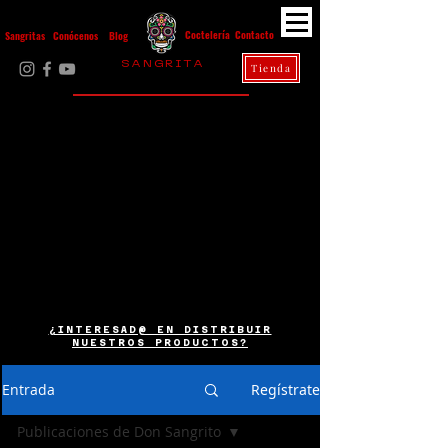
Contacto
Coctelería
Sangritas
Conócenos
Blog
S A N G R I T A
Tienda
La Casa Diez
¿INTERESAD@ EN DISTRIBUIR
NUESTROS PRODUCTOS?
Entrada
Regístrate
Publicaciones de Don Sangrito