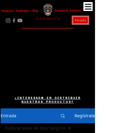
Contacto
Coctelería
Sangritas
Conócenos
Blog
S A N G R I T A
Tienda
La Casa Diez
¿INTERESAD@ EN DISTRIBUIR
NUESTROS PRODUCTOS?
Entrada
Regístrate
Publicaciones de Don Sangrito