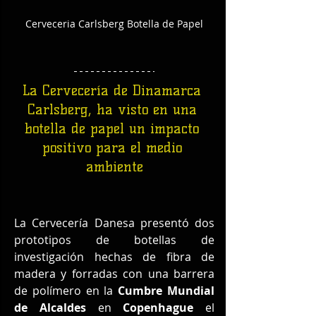
Cerveceria Carlsberg Botella de Papel
La Cervecería de Dinamarca 
Carlsberg, ha visto en una 
botella de papel un impacto 
positivo para el medio 
ambiente
La Cervecería Danesa presentó dos 
prototipos de botellas de 
investigación hechas de fibra de 
madera y forradas con una barrera 
de polímero en la 
Cumbre Mundial 
de Alcaldes
 en 
Copenhague
 el 