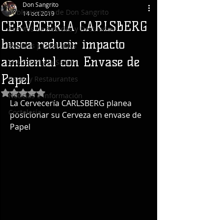
Don Sangrito
Publicaciones de Don Sangrito
14 oct 2019
CERVECERIA CARLSBERG
Eventos de Bebidas y Destilados
busca reducir impacto
Bebidas y Destilados
ambiental con Envase de
El Alcohol y la Salud
Papel
Bares y Restaurantes
Obtuvo NaN de 5 estrellas.
Noticias e Información
La Cervecería CARLSBERG planea 
Coctelería
posicionar su Cerveza en envase de 
Papel