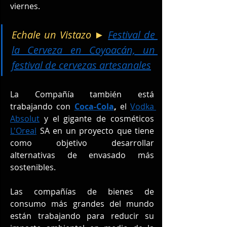
viernes.
Echale un Vistazo ► 
Festival de 
la Cerveza en Coyoacán, un 
festival de cervezas artesanales
La Compañía también está 
trabajando con 
Coca-Cola
,
 el 
Vodka 
Absolut
 y el gigante de cosméticos 
L'Oreal
 SA en un proyecto que tiene 
como objetivo desarrollar 
alternativas de envasado más 
sostenibles.
Las compañías de bienes de 
consumo más grandes del mundo 
están trabajando para reducir su 