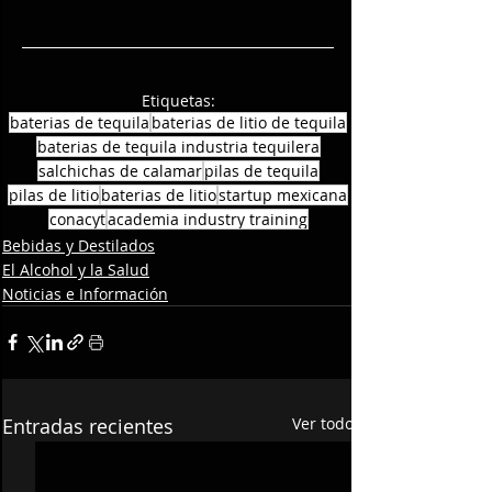
Etiquetas:
baterias de tequila
baterias de litio de tequila
baterias de tequila industria tequilera
salchichas de calamar
pilas de tequila
pilas de litio
baterias de litio
startup mexicana
conacyt
academia industry training
Bebidas y Destilados
El Alcohol y la Salud
Noticias e Información
Entradas recientes
Ver todo