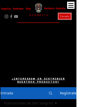
Contacto
Coctelería
Sangritas
Conócenos
Blog
S A N G R I T A
Tienda
La Casa Diez
¿INTERESAD@ EN DISTRIBUIR
NUESTROS PRODUCTOS?
Entrada
Regístrate
Publicaciones de Don Sangrito