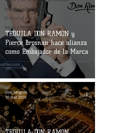
Bebidas y Destilados
El Alcohol y la Salud
Bares y Restaurantes
TEQUILA DON RAMON y
Noticias e Información
Pierce Brosnan hace alianza
Coctelería
como Embajador de la Marca
Don Sangrito
30 mar 2020
TEQUILA DON RAMON