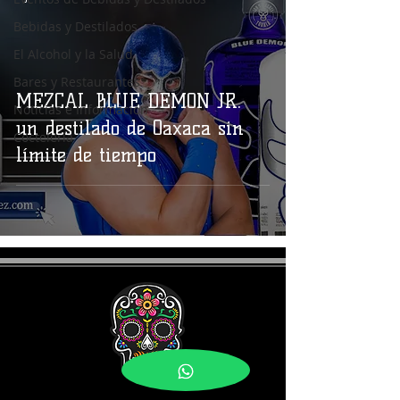
Bebidas y Destilados
El Alcohol y la Salud
Bares y Restaurantes
MEZCAL BLUE DEMON JR.
Noticias e Información
un destilado de Oaxaca sin
Coctelería
límite de tiempo