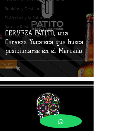
Bebidas y Destilados
El Alcohol y la Salud
Bares y Restaurantes
CERVEZA PATITO, una
Noticias e Información
Cerveza Yucateca que busca
Coctelería
posicionarse en el Mercado