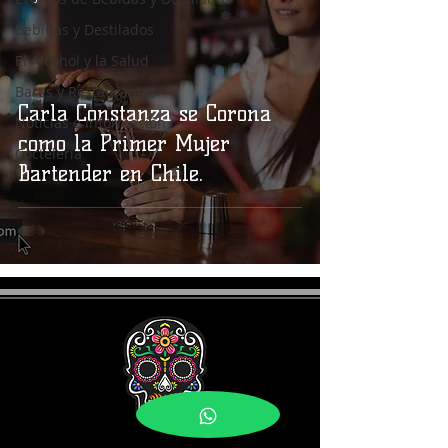
Bebidas y Destilados
El Alcohol y la Salud
Bares y Restaurantes
Carla Constanza se Corona
Noticias e Información
como la Primer Mujer
Coctelería
Bartender en Chile.