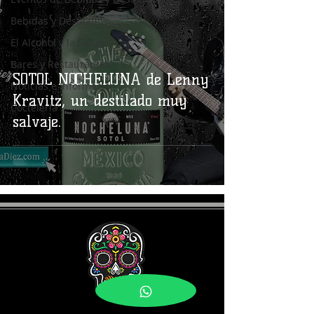
Bebidas y Destilados
El Alcohol y la Salud
Bares y Restaurantes
SOTOL NOCHELUNA de Lenny
Noticias e Información
Kravitz, un destilado muy
Coctelería
salvaje.