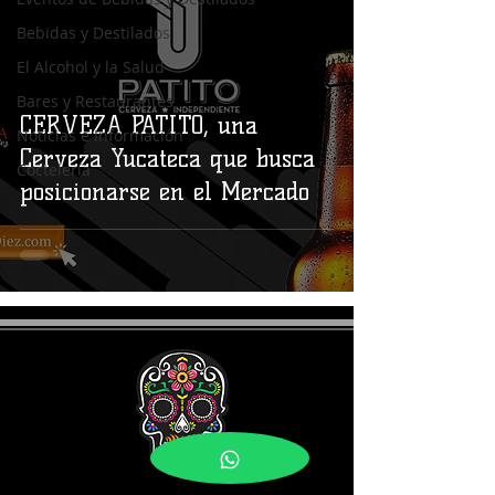
Bebidas y Destilados
El Alcohol y la Salud
Bares y Restaurantes
CERVEZA PATITO, una
Noticias e Información
Cerveza Yucateca que busca
Coctelería
posicionarse en el Mercado