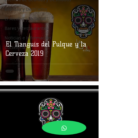
Bebidas y Destilados
El Alcohol y la Salud
Bares y Restaurantes
Noticias e Información
El Tianguis del Pulque y la
Coctelería
Cerveza 2019