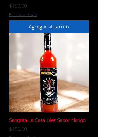
Precio
$150.00
Política de Envío
Agregar al carrito
Sangrita La Casa Diez Sabor Mango
Precio
$150.00