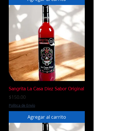
Sangrita La Casa Diez Sabor Original
Precio
$150.00
Política de Envío
Agregar al carrito