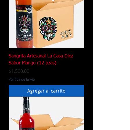
Sangrita Artesanal La Casa Diez
Sabor Mango (12 pzas)
Precio
$1,500.00
Política de Envío
Agregar al carrito