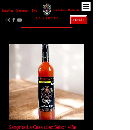
Contacto
Coctelería
Sangritas
Conócenos
Blog
S A N G R I T A
Tienda
La Casa Diez
Sangrita La Casa Diez Sabor Piña