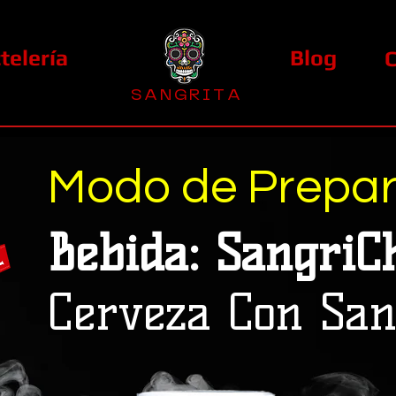
telería
Blog
S A N G R I T A
La Casa Diez
Modo de Prepar
Bebida: SangriC
Cerveza Con San