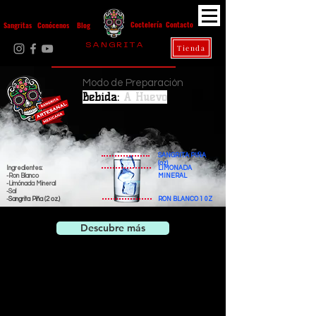
Contacto
Coctelería
Sangritas
Conócenos
Blog
S A N G R I T A
Tienda
La Casa Diez
Modo de Preparación
Bebida:
A Huevo
SANGRITA PIÑA
(oz)
Ingredientes:
LIMONADA
-Ron Blanco
MINERAL
-Limónada Mineral
-Sal
-
Sangrita Piña (2 oz.)
RON BLANCO
1 0Z
Descubre más