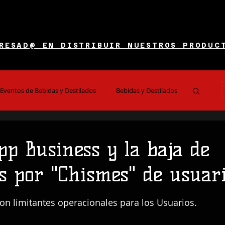
RESAD@ EN DISTRIBUIR NUESTROS PRODUC
Eventos de Bebidas y Destilados
Bebidas y Destilados
es y Restaurantes
Noticias e Información
p Business y la baja de
os por "Chismes" de usuari
 5 estrellas.
on limitantes operacionales para los Usuarios.