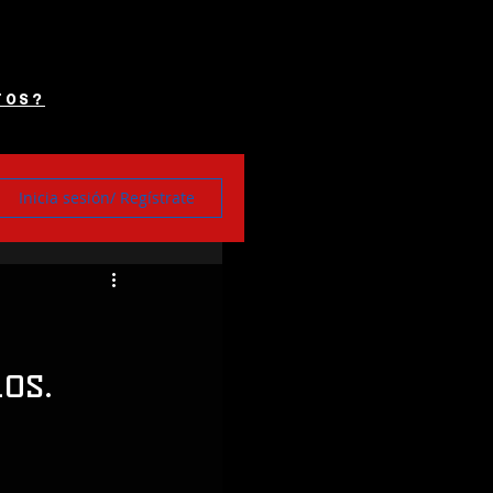
TOS?
Inicia sesión/ Regístrate
os.