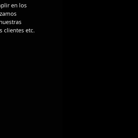
lir en los 
izamos 
nuestras 
 clientes etc.