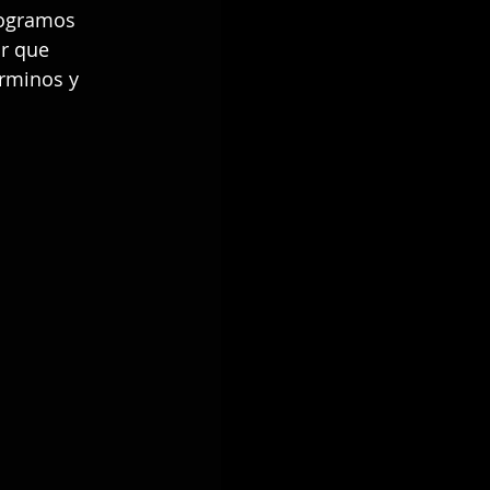
logramos 
r que 
rminos y 