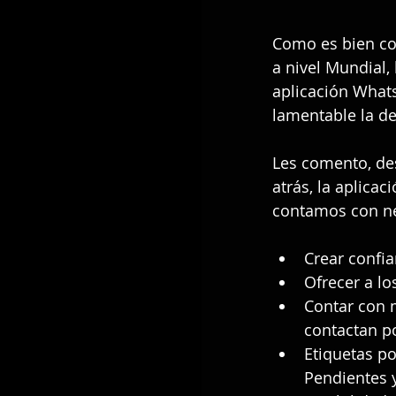
Como es bien co
a nivel Mundial,
aplicación What
lamentable la d
Les comento, de
atrás, la aplica
contamos con neg
Crear confia
Ofrecer a lo
Contar con 
contactan p
Etiquetas po
Pendientes y