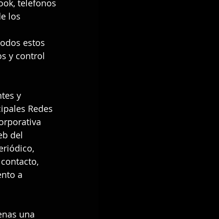
ook, telefonos 
e los 
todos estos 
s y control 
tes y 
cipales Redes 
orporativa 
eb del 
eriódico, 
contacto, 
nto a 
enas una 