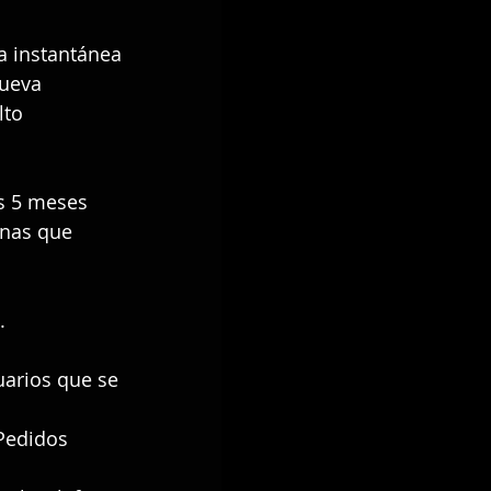
a instantánea 
ueva 
to 
s 5 meses 
onas que 
.
arios que se 
Pedidos 