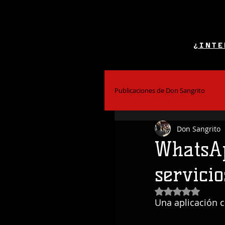
¿INTE
Publicaciones de Don Sangrito
Don Sangrito
El Alcohol y la Salud
Bar
WhatsAp
servici
Coctelería
Obtuvo NaN de
Una aplicación c