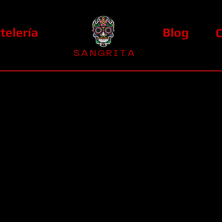
telería
Blog
S A N G R I T A
La Casa Diez