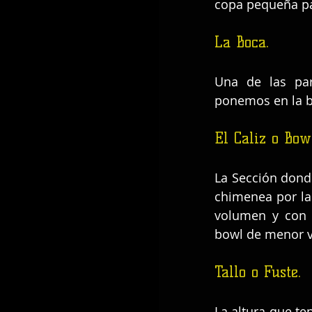
copa pequeña pa
La Boca.
Una de las par
ponemos en la b
El Caliz o Bow
La Sección donde
chimenea por la
volumen y con 
bowl de menor 
Tallo o Fuste.
La altura que te