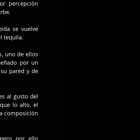
r percepción 
orbe.
da se vuelve 
l tequila.
, uno de ellos 
iseñado por un 
su pared y de 
s al gusto del 
ue lo alto, el 
a composición 
ero por ello 