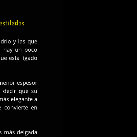
stilados
drio y las que 
n hay un poco 
ue está ligado 
 menor espesor 
decir que su 
más elegante a 
 convierte en 
s más delgada 