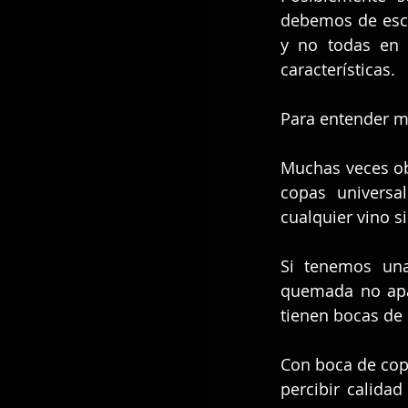
debemos de esco
y no todas en l
características.
Para entender m
Muchas veces ob
copas universa
cualquier vino s
Si tenemos una
quemada no apar
tienen bocas de
Con boca de cop
percibir calida