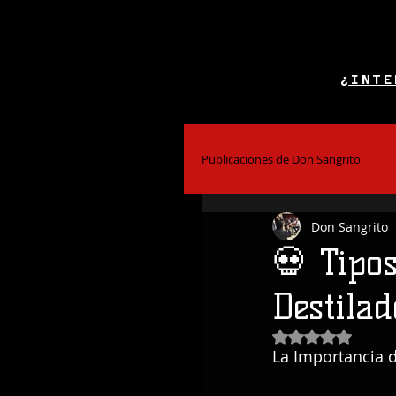
¿INTE
Publicaciones de Don Sangrito
Don Sangrito
El Alcohol y la Salud
Bar
💀 Tipo
Destilad
Coctelería
Obtuvo NaN de
La Importancia 