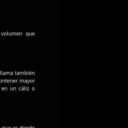
 volumen que 
 llama también 
ontener mayor 
en un cáliz o 
, que es donde 