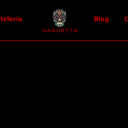
telería
Blog
S A N G R I T A
La Casa Diez