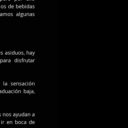
os de bebidas 
íamos algunas 
asiduos, hay  
ra disfrutar 
la sensación 
duación baja, 
 nos ayudan a 
ir en boca de 