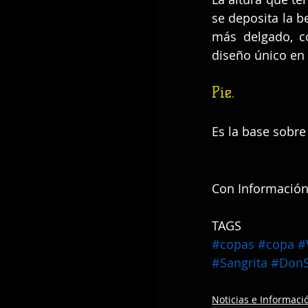
se deposita la b
más delgado, co
diseño único en
Pie.
Es la base sobre
Con Información
TAGS
#copas
#copa
#
#Sangrita
#DonS
Noticias e Informaci