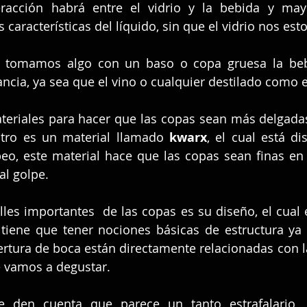
racción habrá entre el vidrio y la bebida y mayo
características del líquido, sin que el vidrio nos est
 tomamos algo con un baso o copa gruesa la bebi
ancia, ya sea que el vino o cualquier destilado como e
teriales para hacer que las copas sean más delgadas
 otro es un material llamado
 kwarx
, el cual está d
peo, este material hace que las copas sean finas en 
al golpe.
lles importantes  de las copas es su diseño, el cual e
tiene que tener nociones básicas de estructura ya q
ertura de boca están directamente relacionadas con l
e vamos a degustar.
e den cuenta que parece un tanto estrafalario, p