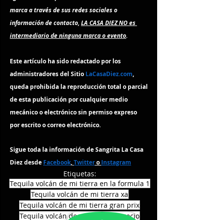
marca a través de sus redes sociales o 
información de contacto, 
LA CASA DIEZ NO es 
intermediario de ninguna marca o evento
.
Este artículo ha sido redactado por los 
administradores del Sitio 
LaCasaDiez.com
, 
queda prohibida la reproducción total o parcial 
de esta publicación por cualquier medio 
mecánico o electrónico sin permiso expreso 
por escrito o correo electrónico.
Sigue toda la información de Sangrita La Casa 
Diez desde 
Facebook
, 
Twitter
 o 
Instagram
Etiquetas:
Tequila volcán de mi tierra en la formula 1
Tequila volcán de mi tierra xa
Tequila volcán de mi tierra gran prix
Tequila volcán de mi tierra xa precio