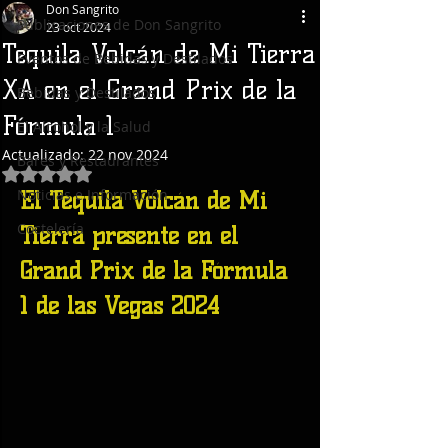
Don Sangrito
Publicaciones de Don Sangrito
23 oct 2024
Tequila Volcán de Mi Tierra
Eventos de Bebidas y Destilados
XA en el Grand Prix de la
Bebidas y Destilados
Fórmula 1
El Alcohol y la Salud
Actualizado:
22 nov 2024
Bares y Restaurantes
Obtuvo NaN de 5 estrellas.
Noticias e Información
El Tequila Volcán de Mi 
Coctelería
Tierra presente en el 
Grand Prix de la Fórmula 
1 de las Vegas 2024