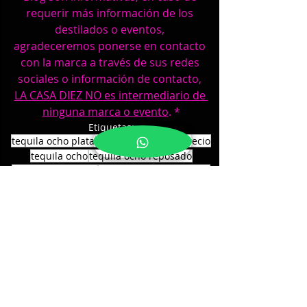
requerir más información de los 
destilados o eventos, 
agradeceremos ponerse en contacto 
con la marca a través de sus redes 
sociales o información de contacto, 
LA CASA DIEZ NO es intermediario de 
ninguna marca o evento
. *
Etiquetas:
tequila ocho plata
tequila ocho plata precio
tequila ocho
tequila ocho reposado
tequila ocho añejo
tequila ocho extra añejo
tequila ocho single barrel
Bebidas y Destilados
Eventos de Bebidas y Destilados
Noticias e Información