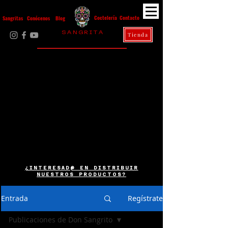
Contacto
Coctelería
Sangritas
Conócenos
Blog
S A N G R I T A
Tienda
La Casa Diez
¿INTERESAD@ EN DISTRIBUIR
NUESTROS PRODUCTOS?
Entrada
Regístrate
Publicaciones de Don Sangrito