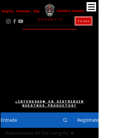
Contacto
Coctelería
Sangritas
Conócenos
Blog
S A N G R I T A
Tienda
La Casa Diez
¿INTERESAD@ EN DISTRIBUIR
NUESTROS PRODUCTOS?
Entrada
Regístrate
Publicaciones de Don Sangrito