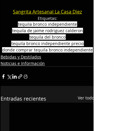
Sangrita Artesanal La Casa Diez
Etiquetas:
tequila bronco independiente
tequila de jaime rodriguez calderon
tequila del bronco
tequila bronco independiente precio
donde comprar tequila bronco independiente
Bebidas y Destilados
Noticias e Información
Entradas recientes
Ver todo