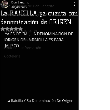
Don Sangrito
Publicaciones de Don Sangrito
30 jun 2019
La RAICILLA ya cuenta con
Eventos de Bebidas y Destilados
denominación de ORIGEN
Bebidas y Destilados
Obtuvo NaN de 5 estrellas.
El Alcohol y la Salud
YA ES OFICIAL, LA DENOMINACION DE 
Bares y Restaurantes
ORIGEN DE LA RAICILLA ES PARA 
JALISCO.
Noticias e Información
Coctelería
La Raicilla Y Su Denominación De Origen