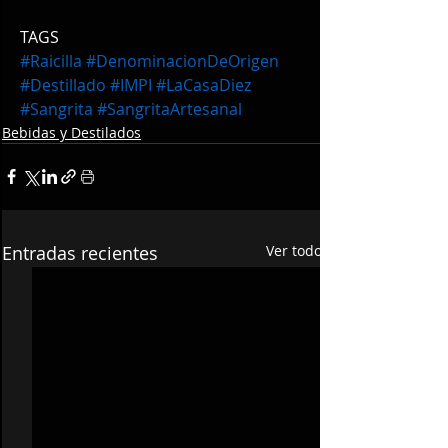
TAGS
#Raicilla
#DenominacionDeOrigen
#Destillado
#IMPI
#LaCasaDiez
#Sangrita
#SangritaArtesanal
Bebidas y Destilados
Entradas recientes
Ver todo