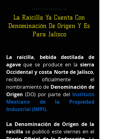
La Raicilla Ya Cuenta Con 
Denominación De Origen Y Es 
Para Jalisco 
La raicilla
, 
bebida destilada de 
agave 
que se produce en la 
sierra 
Occidental y costa Norte de Jalisco
, 
recibió oficialmente el 
nombramiento de 
Denominación de 
Origen 
(DO) por parte del 
Instituto 
Mexicano de la Propiedad 
Industrial (IMPI).
La Denominación de Origen de la 
raicilla
 se publicó este viernes en el 
Diario Oficial de la Federación
. La 