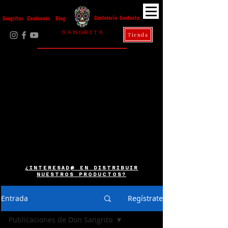
Contacto
Coctelería
Sangritas
Conócenos
Blog
S A N G R I T A
Tienda
La Casa Diez
¿INTERESAD@ EN DISTRIBUIR
NUESTROS PRODUCTOS?
Entrada
Regístrate
Publicaciones de Don Sangrito