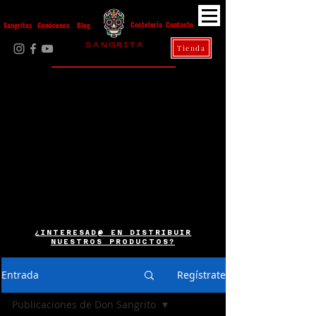
Contacto
Coctelería
Sangritas
Conócenos
Blog
S A N G R I T A
Tienda
La Casa Diez
¿INTERESAD@ EN DISTRIBUIR
NUESTROS PRODUCTOS?
Entrada
Regístrate
Publicaciones de Don Sangrito