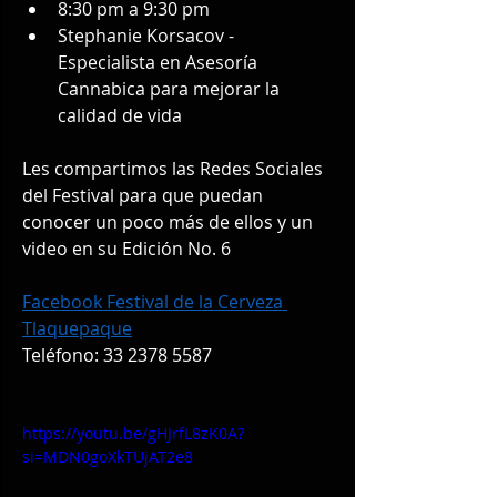
8:30 pm a 9:30 pm
Stephanie Korsacov - 
Especialista en Asesoría 
Cannabica para mejorar la 
calidad de vida
Les compartimos las Redes Sociales 
del Festival para que puedan 
conocer un poco más de ellos y un 
video en su Edición No. 6 
Facebook Festival de la Cerveza 
Tlaquepaque
Teléfono: 33 2378 5587
https://youtu.be/gHJrfL8zK0A?
si=MDN0goXkTUjAT2e8