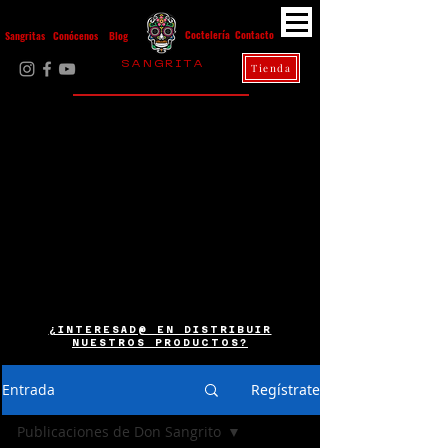
Contacto
Coctelería
Sangritas
Conócenos
Blog
S A N G R I T A
Tienda
La Casa Diez
¿INTERESAD@ EN DISTRIBUIR
NUESTROS PRODUCTOS?
Entrada
Regístrate
Publicaciones de Don Sangrito