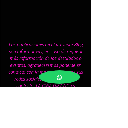
Las publicaciones en el presente Blog 
son informativas, en caso de requerir 
más información de los destilados o 
eventos, agradeceremos ponerse en 
contacto con la marca a través de sus 
redes sociales o información de 
contacto, LA CASA DIEZ NO es 
intermediario de ninguna marca o 
evento.
Sigue toda la información de 
Sangrita La Casa Diez 
desde 
Facebook
, 
Twitter
 o 
Instagram