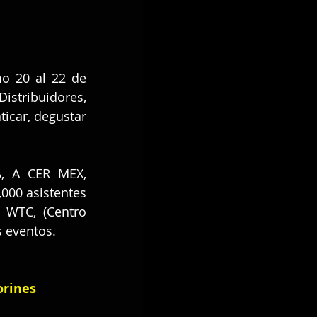
o 20 al 22 de 
stribuidores, 
icar, degustar 
, A CER MEX, 
00 asistentes 
WTC, (Centro 
s eventos.
orines