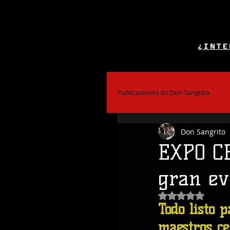
¿INTE
Publicaciones de Don Sangrito
Don Sangrito
El Alcohol y la Salud
Bar
EXPO C
gran ev
Coctelería
Obtuvo NaN de
Todo listo 
maestros ce