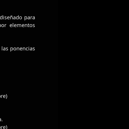
diseñado para 
or elementos 
las ponencias 
re)
a.
re)