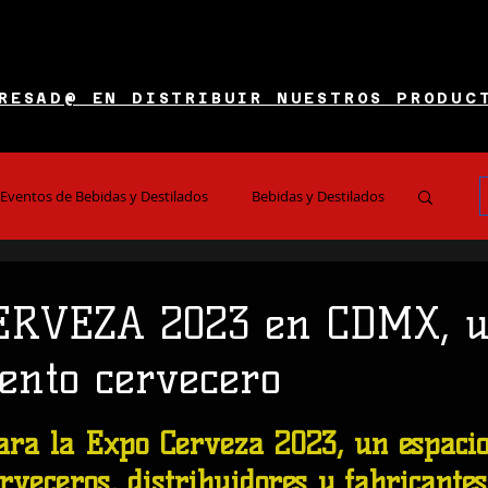
RESAD@ EN DISTRIBUIR NUESTROS PRODUC
Eventos de Bebidas y Destilados
Bebidas y Destilados
es y Restaurantes
Noticias e Información
ERVEZA 2023 en CDMX, 
ento cervecero
 5 estrellas.
para la Expo Cerveza 2023, un espaci
rveceros, distribuidores y fabricantes