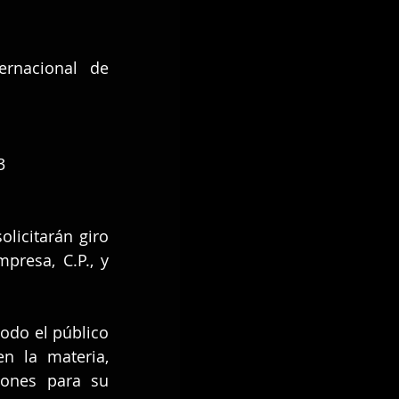
nacional de 
3
licitarán giro 
resa, C.P., y 
Dentro de la Expo Cerveza, se contará con un congreso abierto para todo el público 
 la materia, 
ones para su 