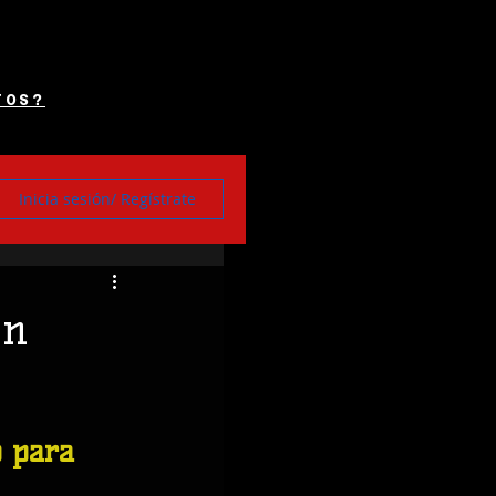
TOS?
Inicia sesión/ Regístrate
un
o para 