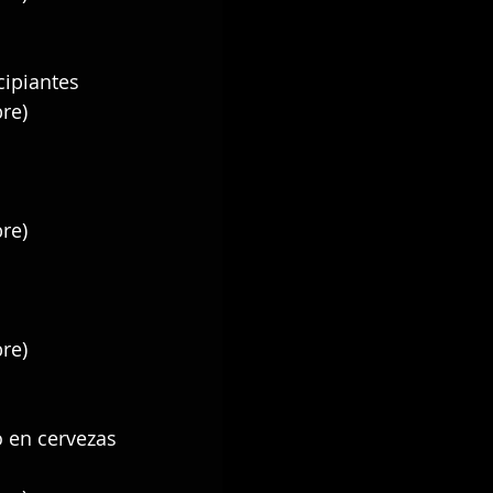
cipiantes
re)
re)
re)
o en cervezas 