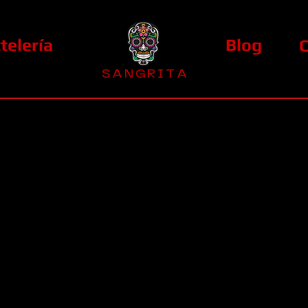
telería
Blog
S A N G R I T A
La Casa Diez