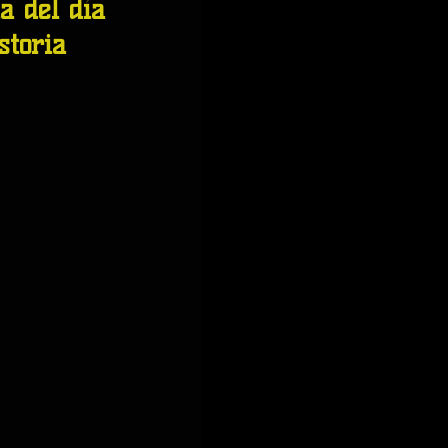
a del día 
storia