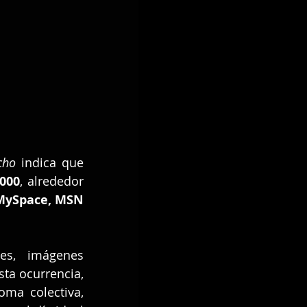
cho
 indica que 
000
, alrededor 
MySpace, MSN 
s, imágenes 
ta ocurrencia, 
a colectiva, 