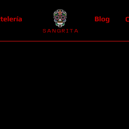
telería
Blog
S A N G R I T A
La Casa Diez