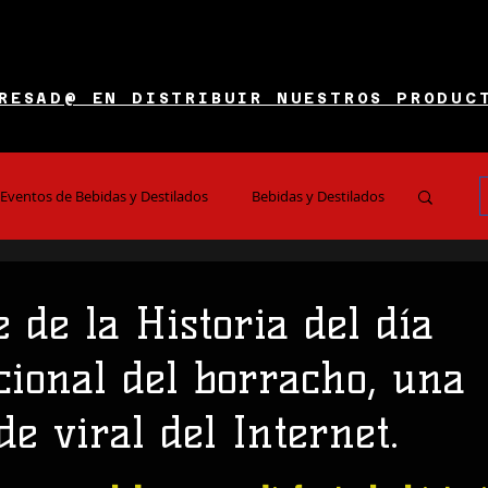
RESAD@ EN DISTRIBUIR NUESTROS PRODUC
Eventos de Bebidas y Destilados
Bebidas y Destilados
es y Restaurantes
Noticias e Información
 de la Historia del día
cional del borracho, una
e viral del Internet.
 5 estrellas.