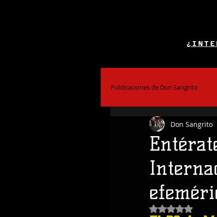
¿INTE
Publicaciones de Don Sangrito
Don Sangrito
El Alcohol y la Salud
Bar
Entérate
Interna
Coctelería
efemérid
Obtuvo NaN de