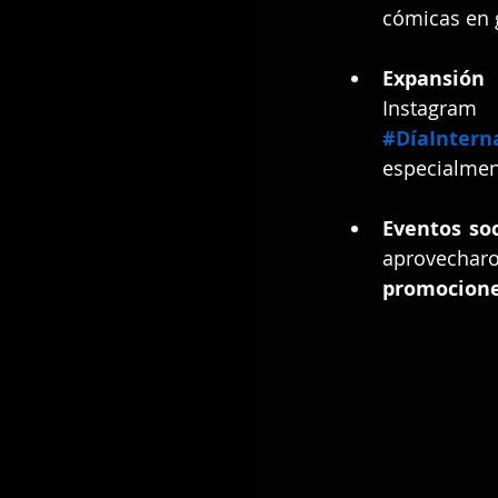
cómicas en g
Expansión 
#DíaIntern
especialmen
Eventos soc
aprovechar
promocione