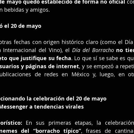
de mayo quedó establecido de forma no oficial
 co
on bebidas y amigos.
ió el 20 de mayo
otras fechas con origen histórico claro (como el Día
 Internacional del Vino), el 
Día del Borracho
no tie
eto que justifique su fecha
. Lo que sí se sabe es qu
suarios y páginas de internet
, y se empezó a repeti
licaciones de redes en México y, luego, en otr
cionando la celebración del 20 de mayo
Messenger a tendencias virales
rístico:
 En sus primeras etapas, la celebración
memes del “borracho típico”
, frases de cantina 