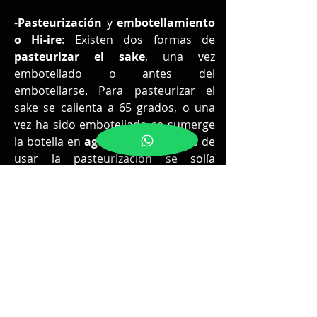
-
Pasteurización 
y 
embotellamiento 
o Hi-ire
: Existen dos formas de 
pasteurizar el sake
, una vez 
embotellado o antes del 
embotellarse. Para pasteurizar el 
sake se calienta a 65 grados, o una 
vez ha sido embotellado se sumerge 
la botella en 
agua caliente
. Antes de 
usar la pasteurización se solía 
conserva el 
sake
 en lugares fríos 
para que no perdiera su aroma y 
sabor.
También existe 
sake
 que 
no es 
filtrado
 ni pasteurizado, este clase 
de sake se conoce como Geshu 
Nama Muroka. Y es una 
bebida 
turbia
 y difícil de beber con un 