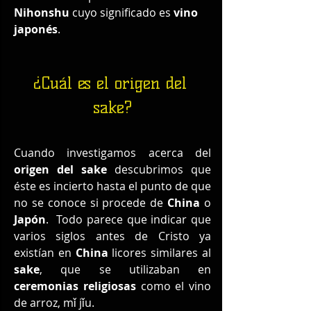
Nihonshu
 cuyo significado es 
vino 
japonés
. 
¿Cuál es el origen del 
sake?
Cuando investigamos acerca del 
origen del sake
 descubrimos que 
éste es incierto hasta el punto de que 
no se conoce si procede de 
China
 o 
Japón
.  Todo parece que indicar que 
varios siglos antes de Cristo ya 
existían en 
China
 licores similares al 
sake
, que se utilizaban en 
ceremonias religiosas 
como el vino 
de arroz, mǐ jǐu.