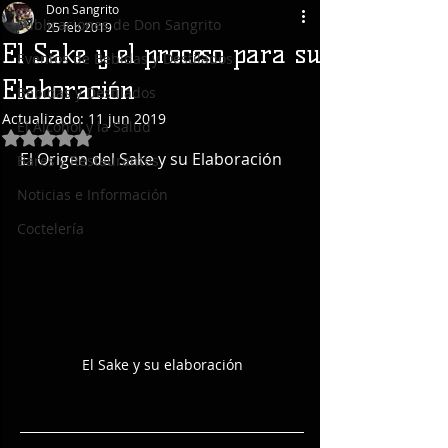
Don Sangrito
Publicaciones de Don Sangrito
25 feb 2019
El Sake y el proceso para su
Eventos de Bebidas y Destilados
Elaboración
Bebidas y Destilados
Actualizado:
11 jun 2019
El Alcohol y la Salud
Obtuvo NaN de 5 estrellas.
El Origen del Sake y su Elaboración
Bares y Restaurantes
Noticias e Información
Coctelería
El Sake y su elaboración