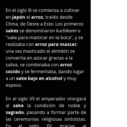
En el siglo III se comienza a cultivar 
en 
Japón
 el 
arroz
, traído desde 
China, de Oeste a Este. Los primeros 
sakes
 se denominaron 
kuchikami
 o 
"sake para masticar en la boca", y se 
realizaba con 
arroz para mascar
; 
una vez masticado el almidón se 
convertía en azúcar gracias a la 
saliva, se combinaba con 
arroz 
cocido
 y se fermentaba, dando lugar 
a un 
sake bajo en alcohol
 y muy 
espeso.
En el siglo VII el emperador otorgará 
al 
sake
 la condición de noble y 
sagrado
, pasando a formar parte de 
las ceremonias religiosas sintoístas. 
En el siglo XV, gracias al 