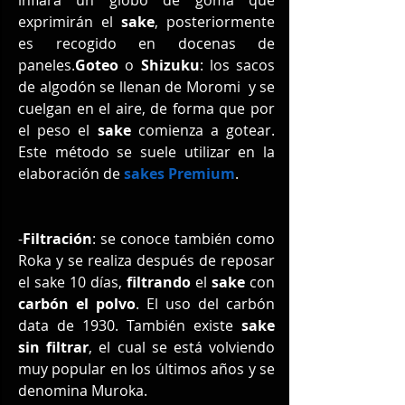
exprimirán el 
sake
, posteriormente 
es recogido en docenas de 
paneles.
Goteo
 o 
Shizuku
: los sacos 
de algodón se llenan de Moromi  y se 
cuelgan en el aire, de forma que por 
el peso el 
sake
 comienza a gotear. 
Este método se suele utilizar en la 
elaboración de 
sakes Premium
. 
-
Filtración
: se conoce también como 
Roka y se realiza después de reposar 
el sake 10 días, 
filtrando 
el 
sake
 con 
carbón el polvo
. El uso del carbón 
data de 1930. También existe 
sake 
sin filtrar
, el cual se está volviendo 
muy popular en los últimos años y se 
denomina Muroka.