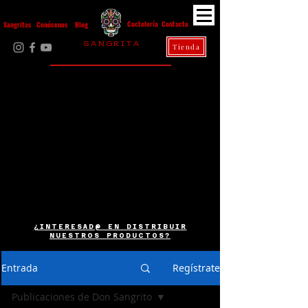
Contacto
Coctelería
Sangritas
Conócenos
Blog
S A N G R I T A
Tienda
La Casa Diez
¿INTERESAD@ EN DISTRIBUIR
NUESTROS PRODUCTOS?
Entrada
Regístrate
Publicaciones de Don Sangrito