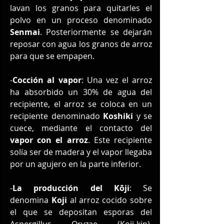
lavan los granos para quitarles el 
polvo en un proceso denominado 
Senmai
. Posteriormente se dejarán 
reposar con agua los granos de arroz 
para que se empapen.
-
Cocción al vapor
: Una vez el arroz 
ha absorbido un 30% de agua del 
recipiente, el arroz se coloca en un 
recipiente denominado 
Koshiki
 y se 
cuece, mediante el contacto del 
vapor con el arroz
. Este recipiente 
solía ser de madera y el vapor llegaba 
por un agujero en la parte inferior.
-
La producción del Kōji
: Se 
denomina 
Koji
 al arroz cocido sobre 
el que se depositan esporas del 
Aspergillus Oryzae (Koji-kin), 